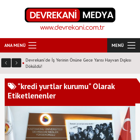
ANA MENÜ
MENÜ
Devrekani’de İş Yerinin Önüne Gece Yarısı Hayvan Dışkısı
Döküldü!
"kredi yurtlar kurumu" Olarak
Etiketlenenler