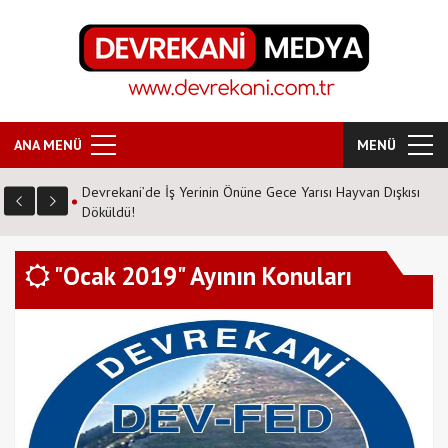
ANA MENÜ
MENÜ
Devrekani’de İş Yerinin Önüne Gece Yarısı Hayvan Dışkısı
Döküldü!
"Ocak 2019" Ayının Konuları