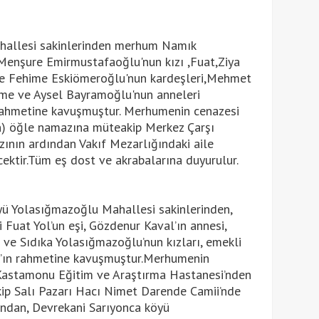
ahallesi sakinlerinden merhum Namık
nşure Emirmustafaoğlu'nun kızı ,Fuat,Ziya
e Fehime Eskiömeroğlu'nun kardeşleri,Mehmet
me ve Aysel Bayramoğlu'nun anneleri
ahmetine kavuşmuştur. Merhumenin cenazesi
) öğle namazına müteakip Merkez Çarşı
ının ardından Vakıf Mezarlığındaki aile
cektir.Tüm eş dost ve akrabalarına duyurulur.
yü Yolasığmazoğlu Mahallesi sakinlerinden,
uat Yol’un eşi, Gözdenur Kaval’ın annesi,
e Sıdıka Yolasığmazoğlu’nun kızları, emekli
ın rahmetine kavuşmuştur.Merhumenin
Kastamonu Eğitim ve Araştırma Hastanesi’nden
ip Salı Pazarı Hacı Nimet Darende Camii’nde
ından, Devrekani Sarıyonca köyü