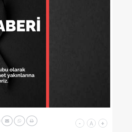
-
A
+