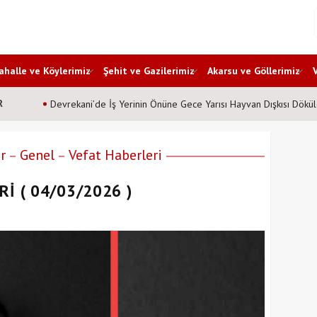
halle ve Köylerimiz
Şehit ve Gazilerimiz
Akarsu ve Göllerimiz
R
Devrekani’de İş Yerinin Önüne Gece Yarısı Hayvan Dışkısı Dökül
r
Genel
Vefat Haberleri
İ ( 04/03/2026 )