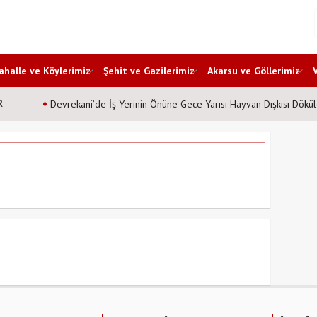
halle ve Köylerimiz
Şehit ve Gazilerimiz
Akarsu ve Göllerimiz
R
Devrekani’de İş Yerinin Önüne Gece Yarısı Hayvan Dışkısı Dökül