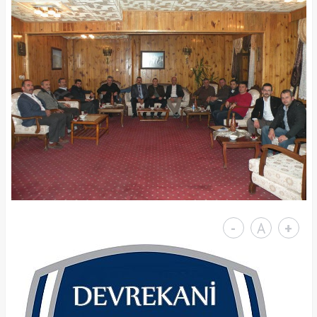
-
A
+