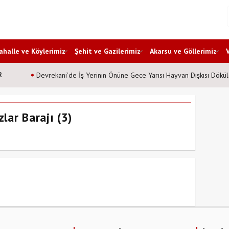
halle ve Köylerimiz
Şehit ve Gazilerimiz
Akarsu ve Göllerimiz
R
Devrekani’de İş Yerinin Önüne Gece Yarısı Hayvan Dışkısı Dökül
lar Barajı (3)