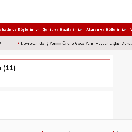
halle ve Köylerimiz
Şehit ve Gazilerimiz
Akarsu ve Göllerimiz
R
Devrekani’de İş Yerinin Önüne Gece Yarısı Hayvan Dışkısı Dökül
 (11)