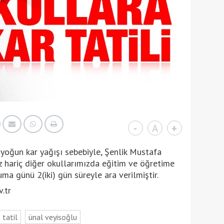
-
A
+
oğun kar yağışı sebebiyle, Şenlik Mustafa
 hariç diğer okullarımızda eğitim ve öğretime
 günü 2(iki) gün süreyle ara verilmiştir.
.tr
tatil
ünal veyisoğlu