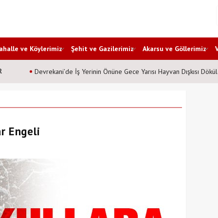
halle ve Köylerimiz
Şehit ve Gazilerimiz
Akarsu ve Göllerimiz
R
Devrekani’de İş Yerinin Önüne Gece Yarısı Hayvan Dışkısı Dökül
r Engeli