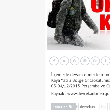
İlçemizde devam etmekte olan y
Kaya Yatılı Bölge Ortaokulumuz
03-04/12/2015 Perşembe ve Cuma
Kaynak : www.devrekani.meb.gov
devrekani
kar
Etiketler