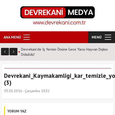
ANA MENÜ
MENÜ
Devrekani’de İş Yerinin Önüne Gece Yarısı Hayvan Dışkısı
Döküldü!
Devrekani_Kaymakamligi_kar_temizle_yo
(3)
03.02.2016 - Çarşamba 10:32
YORUM YAZ