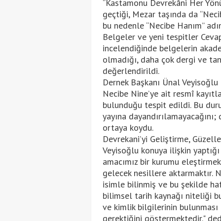
“Kastamonu Devrekâni Her Yönüy
geçtiği, Mezar taşında da “Neci
bu nedenle “Necibe Hanım” adının
Belgeler ve yeni tespitler Ceva
incelendiğinde belgelerin akade
olmadığı, daha çok dergi ve ta
değerlendirildi.
Dernek Başkanı Ünal Veyisoğlu 
Necibe Nine’ye ait resmî kayıtlard
bulunduğu tespit edildi. Bu dur
yayına dayandırılamayacağını; d
ortaya koydu.
Devrekani’yi Geliştirme, Güzell
Veyisoğlu konuya ilişkin yaptığı
amacımız bir kurumu eleştirmek d
gelecek nesillere aktarmaktır. 
isimle bilinmiş ve bu şekilde ha
bilimsel tarih kaynağı niteliği
ve kimlik bilgilerinin bulunmas
gerektiğini göstermektedir." ded