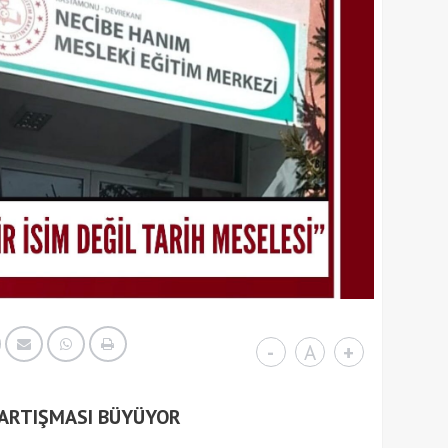
-
A
+
TARTIŞMASI BÜYÜYOR