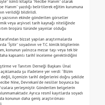
le” isimli kitapta “Necibe Hanım” olarak
be Hanım” yazdığı belirtilerek eğitim kurumuna
 verildiği bildirildi.
p yazısının ekinde gönderilen görseller
mik veya arşivsel tarih kaynağı niteliğinde
nıtım broşürü türünde yayınlar olduğu
tarafından bizzat yapılan araştırmalarda
a “İşitir” soyadının ve T.C. kimlik bilgilerinin
um, konunun yalnızca mezar taşı veya tek bir
aha kapsamlı tarihî inceleme gerektirdiğini
eştirme ve Tanıtım Derneği Başkanı Ünal
 açıklamada şu ifadelere yer verdi: “Bizim
eğil, ilçemizin tarihî değerlerini doğru şekilde
Necibe Nine, Devrekani’de nesiller boyunca bu
fızalara yerleşmiştir. Gönderilen belgelerin
 bulunmamaktadır. Ayrıca resmî kayıtlarda soyadı
ı da konunun daha geniş araştırılması
i.