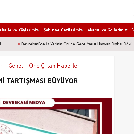
halle ve Köylerimiz
Şehit ve Gazilerimiz
Akarsu ve Göllerimiz
R
Devrekani’de İş Yerinin Önüne Gece Yarısı Hayvan Dışkısı Dökül
r
Genel
Öne Çıkan Haberler
Mİ TARTIŞMASI BÜYÜYOR