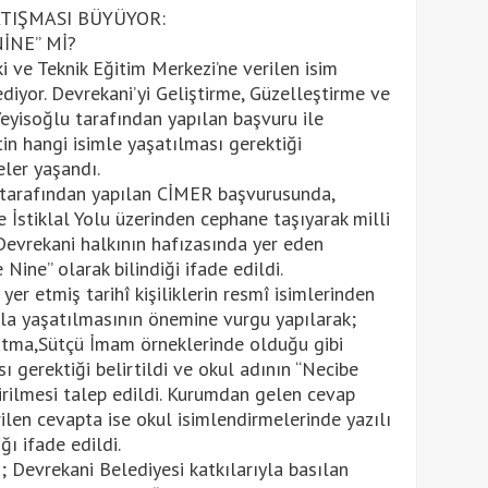
RTIŞMASI BÜYÜYOR:
İNE” Mİ?
i ve Teknik Eğitim Merkezi’ne verilen isim
yor. Devrekani’yi Geliştirme, Güzelleştirme ve
eyisoğlu tarafından yapılan başvuru ile
tin hangi isimle yaşatılması gerektiği
ler yaşandı.
 tarafından yapılan CİMER başvurusunda,
İstiklal Yolu üzerinden cephane taşıyarak milli
evrekani halkının hafızasında yer eden
 Nine” olarak bilindiği ifade edildi.
r etmiş tarihî kişiliklerin resmî isimlerinden
rla yaşatılmasının önemine vurgu yapılarak;
atma,Sütçü İmam örneklerinde olduğu gibi
ı gerektiği belirtildi ve okul adının “Necibe
rilmesi talep edildi. Kurumdan gelen cevap
ilen cevapta ise okul isimlendirmelerinde yazılı
ı ifade edildi.
 Devrekani Belediyesi katkılarıyla basılan