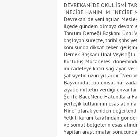
DEVREKANİ’DE OKUL İSMİ TA
“NECİBE HANIM” MI “NECİBE N
Devrekani’de yeni açılan Meslek
ilçede gündem olmaya devam edi
Tanıtım Derneği Başkanı Ünal V
başlayan süreçte, tarihî şahsiye
konusunda dikkat çeken gelişme
Dernek Başkanı Ünal Veyisoğlu
Kurtuluş Mücadelesi döneminde 
mücadeleye katkı sağlayan ve D
şahsiyetin uzun yıllardır “Necibe
Başvuruda; toplumsal hafızada ye
ziyade milletin verdiği unvanla
Şerife Bacı,Nene Hatun,Kara F
yerleşik kullanımın esas alınmas
Nine” olarak yeniden değerlendi
Yetkili kurum tarafından gönder
ve somut belgelerin esas alındığ
Yapılan araştırmalar sonucunda;