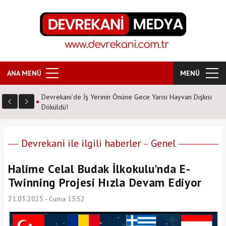
ANA MENÜ
MENÜ
Devrekani’de İş Yerinin Önüne Gece Yarısı Hayvan Dışkısı
Döküldü!
Devrekani ile ilgili haberler
Genel
Halime Celal Budak İlkokulu'nda E-
Twinning Projesi Hızla Devam Ediyor
21.03.2025 - Cuma 13:52