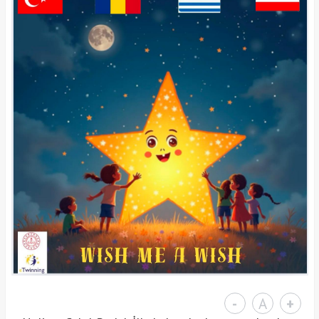
-
A
+