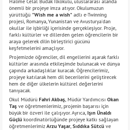
Halime Celal Budak İlkokulu, uluslararası alanda
önemli bir projeye imza atıyor. Okulumuzun
yürüttüğü
"Wish me a wish"
adlı e-Twinning
projesi, Romanya, Yunanistan ve Avusturya’dan
okullar ile işbirliği içerisinde gerçekleşiyor. Proje,
farklı kültürler ve dillerden gelen öğrencilerin bir
araya gelerek dilin birleştirici gücünü
keşfetmelerini amaçlıyor.
Projemizde öğrenciler, dil engellerini aşarak farklı
kültürler arasında etkileşimde bulunacak ve dünya
çapında arkadaşlıklar kuracak. Öğrencilerimiz,
projeye katılarak hem dil becerilerini geliştirecek
hem de diğer ülkelerin kültürel değerlerini
tanıyacak.
Okul Müdürü
Fahri Akbaş
, Müdür Yardımcısı
Okan
Taş
ve öğretmenlerimiz, projenin başarısı için
büyük bir özveri ile çalışıyor. Ayrıca,
Işın Ünaldı
Güçlü
koordinatörlüğünde projeye katkı sağlayan
öğretmenlerimiz
Arzu Yaşar
,
Sıddıka Sütcü
ve