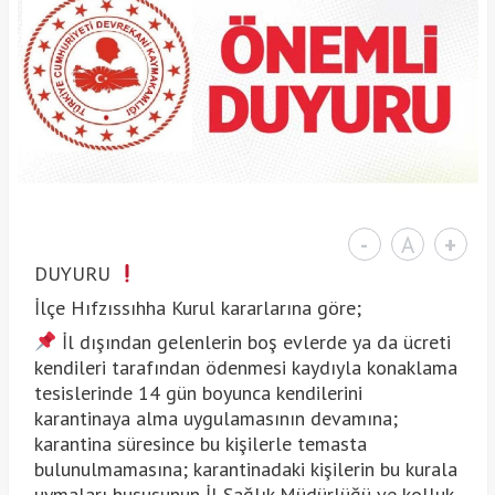
-
A
+
DUYURU
İlçe Hıfzıssıhha Kurul kararlarına göre;
İl dışından gelenlerin boş evlerde ya da ücreti
kendileri tarafından ödenmesi kaydıyla konaklama
tesislerinde 14 gün boyunca kendilerini
karantinaya alma uygulamasının devamına;
karantina süresince bu kişilerle temasta
bulunulmamasına; karantinadaki kişilerin bu kurala
uymaları hususunun İl Sağlık Müdürlüğü ve kolluk