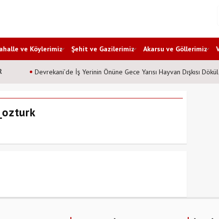
halle ve Köylerimiz
Şehit ve Gazilerimiz
Akarsu ve Göllerimiz
R
Devrekani’de İş Yerinin Önüne Gece Yarısı Hayvan Dışkısı Dökül
_ozturk