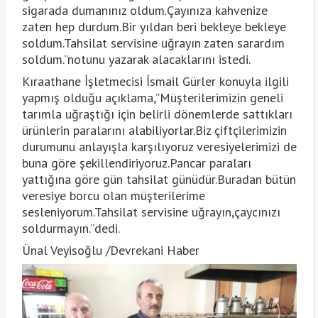
sigarada dumanınız oldum.Çayınıza kahvenize
zaten hep durdum.Bir yıldan beri bekleye bekleye
soldum.Tahsilat servisine uğrayın zaten sarardım
soldum.”notunu yazarak alacaklarını istedi.
Kıraathane İşletmecisi İsmail Gürler konuyla ilgili
yapmış olduğu açıklama,”Müşterilerimizin geneli
tarımla uğraştığı için belirli dönemlerde sattıkları
ürünlerin paralarını alabiliyorlar.Biz çiftçilerimizin
durumunu anlayışla karşılıyoruz veresiyelerimizi de
buna göre şekillendiriyoruz.Pancar paraları
yattığına göre gün tahsilat günüdür.Buradan bütün
veresiye borcu olan müşterilerime
sesleniyorum.Tahsilat servisine uğrayın,çaycınızı
soldurmayın.”dedi.
Ünal Veyisoğlu /Devrekani Haber