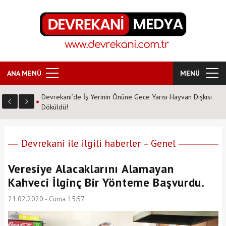
ANA MENÜ
MENÜ
an Dışkısı
ŞEHİT YILMAZ ACAR ORTAOKULU HATİM PROGRAMI
DÜZENLEDİ
Devrekani ile ilgili haberler
Genel
Veresiye Alacaklarını Alamayan
Kahveci İlginç Bir Yönteme Başvurdu.
21.02.2020 - Cuma 15:57